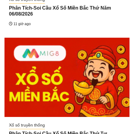
Phân Tích-Soi Cầu Xổ Số Miền Bắc Thứ Năm
06/08/2026
11 giờ ago
Xổ số truyền thống
Phân Tích-Soi Cầu Xổ Số Miền Bắc Thứ Tư