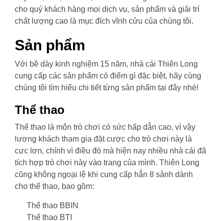
cho quý khách hàng mọi dịch vụ, sản phẩm và giải trí
chất lượng cao là mục đích vĩnh cửu của chúng tôi.
Sản phẩm
Với bề dày kinh nghiệm 15 năm, nhà cái Thiên Long
cung cấp các sản phẩm có điểm gì đặc biệt, hãy cùng
chúng tôi tìm hiểu chi tiết từng sản phẩm tại đây nhé!
Thể thao
Thể thao là môn trò chơi có sức hấp dẫn cao, vì vậy
lượng khách tham gia đặt cược cho trò chơi này là
cực lơn, chính vì điều đó mà hiện nay nhiều nhà cái đã
tích hợp trò chơi này vào trang của mình. Thiên Long
cũng không ngoại lệ khi cung cấp hẳn 8 sảnh dành
cho thể thao, bao gồm:
Thể thao BBIN
Thể thao BTI