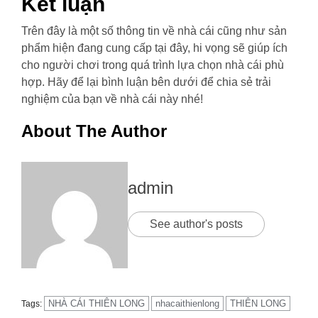
Kết luận
Trên đây là một số thông tin về nhà cái cũng như sản
phẩm hiện đang cung cấp tại đây, hi vọng sẽ giúp ích
cho người chơi trong quá trình lựa chọn nhà cái phù
hợp. Hãy để lại bình luận bên dưới để chia sẻ trải
nghiệm của bạn về nhà cái này nhé!
About The Author
admin
See author's posts
NHÀ CÁI THIÊN LONG
nhacaithienlong
THIÊN LONG
Tags: