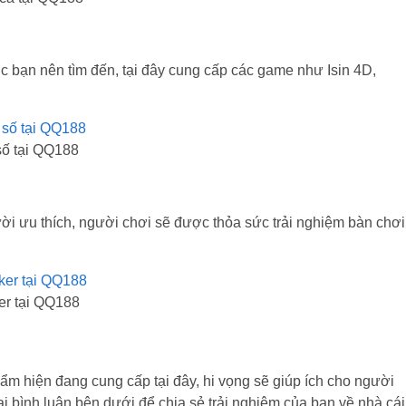
c bạn nên tìm đến, tại đây cung cấp các game như Isin 4D,
số tại QQ188
gười ưu thích, người chơi sẽ được thỏa sức trải nghiệm bàn chơi
er tại QQ188
hẩm hiện đang cung cấp tại đây, hi vọng sẽ giúp ích cho người
ại bình luận bên dưới để chia sẻ trải nghiệm của bạn về nhà cái