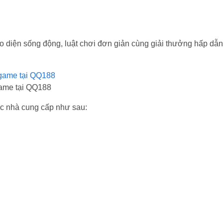
ao diện sống động, luật chơi đơn giản cùng giải thưởng hấp dẫn
game tại QQ188
ác nhà cung cấp như sau: