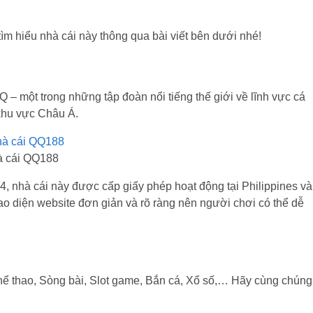
ìm hiểu nhà cái này thông qua bài viết bên dưới nhé!
– một trong những tập đoàn nổi tiếng thế giới về lĩnh vực cá
ở khu vực Châu Á.
 cái QQ188
, nhà cái này được cấp giấy phép hoạt động tại Philippines và
ao diện website đơn giản và rõ ràng nên người chơi có thể dễ
 thao, Sòng bài, Slot game, Bắn cá, Xổ số,… Hãy cùng chúng