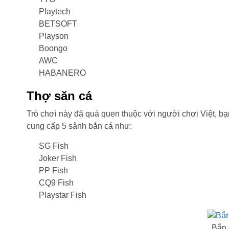
Playtech
BETSOFT
Playson
Boongo
AWC
HABANERO
Thợ săn cá
Trò chơi này đã quá quen thuộc với người chơi Việt, bạn
cung cấp 5 sảnh bắn cá như:
SG Fish
Joker Fish
PP Fish
CQ9 Fish
Playstar Fish
Bắn 