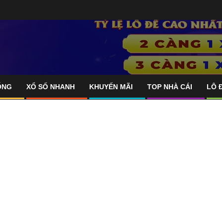
ỐNG
XỔ SỐ NHANH
KHUYẾN MÃI
TOP NHÀ CÁI
LÔ 