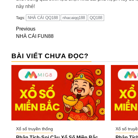
này nhé!
NHÀ CÁI QQ188
nhacaiqq188
QQ188
Tags:
Continue
Previous
NHÀ CÁI FUN88
Reading
BÀI VIẾT CHƯA ĐỌC?
Xổ số truyền thống
Xổ số truyề
Phân Tích-Soi Cầu Xổ Số Miền Bắc
Phân Tíc