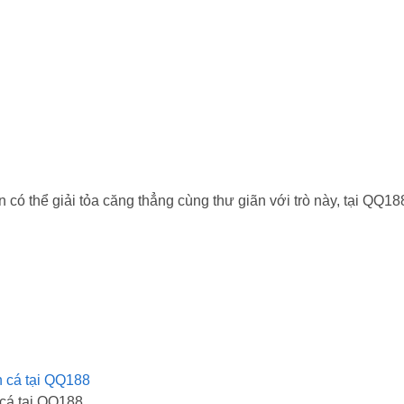
 có thể giải tỏa căng thẳng cùng thư giãn với trò này, tại QQ18
cá tại QQ188