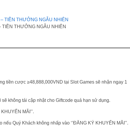
– TIỀN THƯỞNG NGẪU NHIÊN
ổng tiền cược ≥48,888,000VND tại Slot Games sẽ nhận ngay 1
8 sẽ không tái cập nhật cho Giftcode quá hạn sử dụng.
Ý KHUYẾN MÃI’’.
do nào nếu Quý Khách không nhấp vào ‘’ĐĂNG KÝ KHUYẾN MÃI’’.