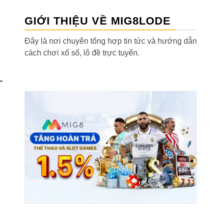
GIỚI THIỆU VỀ MIG8LODE
Đây là nơi chuyên tổng hợp tin tức và hướng dẫn
cách chơi xổ số, lô đề trực tuyến.