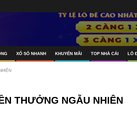
ỐNG
XỔ SỐ NHANH
KHUYẾN MÃI
TOP NHÀ CÁI
LÔ 
NHIÊN
IỀN THƯỞNG NGẪU NHIÊN