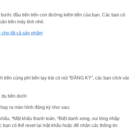
à bước đầu tiên trên con đường kiếm tiền của bạn. Các bạn có
ản trên máy tính nhé.
cho tất cả sản phẩm
 trên cùng phí bên tay trái có nút “ĐĂNG KÝ”, các bạn click và
í dụ bên dưới
hạy ra màn hình đăng ký như sau:
khẩu, *Mật khẩu thanh toán, *Biệt danh xong, vui lòng nhập
c bạn có thể reset lại mật khẩu hoặc để nhận các thông tin