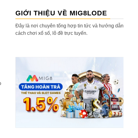
GIỚI THIỆU VỀ MIG8LODE
Đây là nơi chuyên tổng hợp tin tức và hướng dẫn
cách chơi xổ số, lô đề trực tuyến.
o