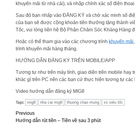
khuyến mãi từ nhà cái), và nhập chính xác số điện thoại
Sau đó bạn nhấp vào ĐĂNG KÝ và chờ xác minh số điện t
của bạn sẽ được cộng khoản tiền thưởng tặng thành vi
Tốc, vui lòng liện hệ Bộ Phận Chăm Sóc Khàng Hàng đ
Hoặc có thể tham gia vào các chương trình
khuyến mãi
trình khuyến mãi hàng tháng.
HƯỚNG DẪN ĐĂNG KÝ TRÊN MOBILE/APP
Tương tự như trên máy tính, giao diện trên mobile hay 
khác gì trên PC nên các bạn cứ thực hiện tương tự các
Video hướng dẫn đăng ký MIG8
mig8
nha cai mig8
thuong chao mung
xs siêu tốc
Tags:
Continue
Previous
Hướng dẫn rút tiền – Tiền về sau 3 phút
Reading