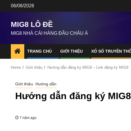
Skip
06/08/2026
to
content
MIG8 LÔ ĐỀ
MIG8 NHÀ CÁI HÀNG ĐẦU CHÂU Á
TRANG CHỦ
GIỚI THIỆU
XỔ SỐ TRUYỀN TH
Home
Giới thiệu
Hướng dẫn đăng ký MIG8 – Link đăng ký MIG8
Giới thiệu
Hướng dẫn
Hướng dẫn đăng ký MIG8 
7 năm ago