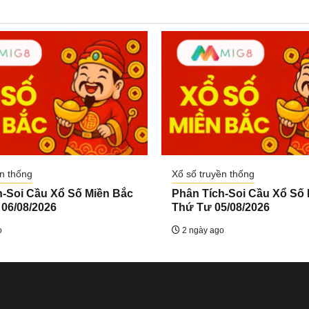
n thống
Xổ số truyền thống
h-Soi Cầu Xổ Số Miền Bắc
Phân Tích-Soi Cầu Xổ Số
06/08/2026
Thứ Tư 05/08/2026
o
2 ngày ago