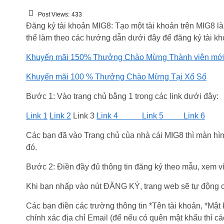
Post Views:
433
Đăng ký tài khoản MIG8: Tạo một tài khoản trên MIG8 l
thể làm theo các hướng dẫn dưới đây để đăng ký tài kho
Khuyến mãi 150% Thưởng Chào Mừng Thành viên mới 
Khuyến mãi 100 % Thưởng Chào Mừng Tại Xổ Số
Bước 1: Vào trang chủ bằng 1 trong các link dưới đây:
Link 1
Link 2
Link 3
L
ink 4
Link 5
Link 6
Các bạn đã vào Trang chủ của nhà cái MIG8 thì màn hình
đó.
Bước 2: Điền đầy đủ thông tin đăng ký theo mẫu, xem v
Khi bạn nhấp vào nút ĐĂNG KÝ, trang web sẽ tự động c
Các bạn điền các trường thông tin *Tên tài khoản, *Mật 
chính xác địa chỉ Email (để nếu có quên mật khẩu thì cá