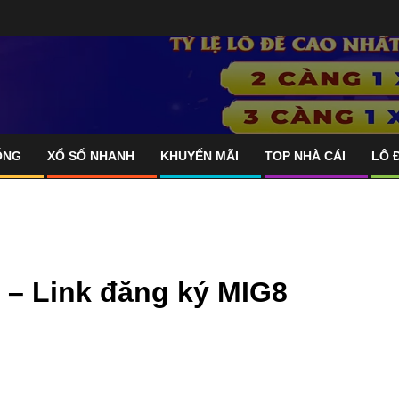
ỐNG
XỔ SỐ NHANH
KHUYẾN MÃI
TOP NHÀ CÁI
LÔ 
– Link đăng ký MIG8