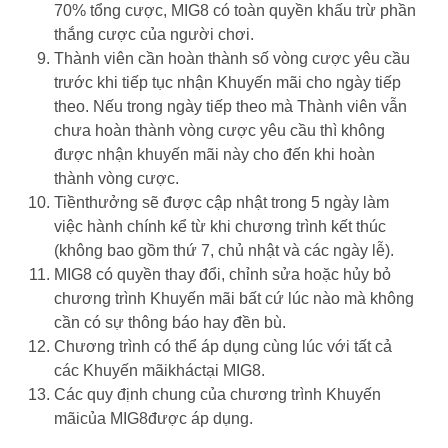
70% tổng cược, MIG8 có toàn quyền khấu trừ phần
thắng cược của người chơi.
Thành viên cần hoàn thành số vòng cược yêu cầu
trước khi tiếp tục nhận Khuyến mãi cho ngày tiếp
theo. Nếu trong ngày tiếp theo mà Thành viên vẫn
chưa hoàn thành vòng cược yêu cầu thì không
được nhận khuyến mãi này cho đến khi hoàn
thành vòng cược.
Tiềnthưởng sẽ được cập nhật trong 5 ngày làm
việc hành chính kể từ khi chương trình kết thúc
(không bao gồm thứ 7, chủ nhật và các ngày lễ).
MIG8 có quyền thay đổi, chỉnh sửa hoặc hủy bỏ
chương trình Khuyến mãi bất cứ lúc nào mà không
cần có sự thông báo hay đền bù.
Chương trình có thể áp dụng cùng lúc với tất cả
các Khuyến mãikháctại MIG8.
Các quy định chung của chương trình Khuyến
mãicủa MIG8được áp dụng.