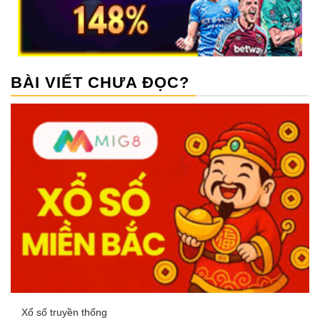
BÀI VIẾT CHƯA ĐỌC?
Xổ số truyền thống