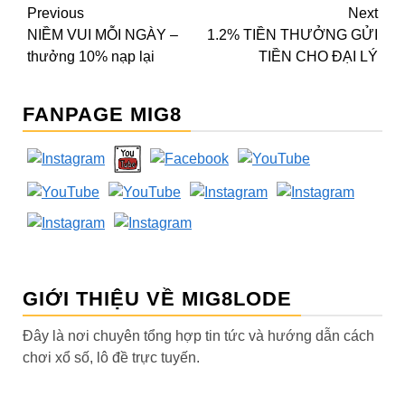
Continue
Previous
Next
NIỀM VUI MỖI NGÀY –
1.2% TIỀN THƯỞNG GỬI
Reading
thưởng 10% nạp lại
TIỀN CHO ĐẠI LÝ
FANPAGE MIG8
GIỚI THIỆU VỀ MIG8LODE
Đây là nơi chuyên tổng hợp tin tức và hướng dẫn cách
chơi xổ số, lô đề trực tuyến.