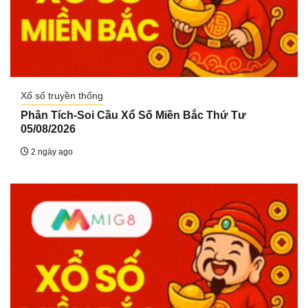
Xổ số truyền thống
Phân Tích-Soi Cầu Xổ Số Miền Bắc Thứ Tư
05/08/2026
2 ngày ago