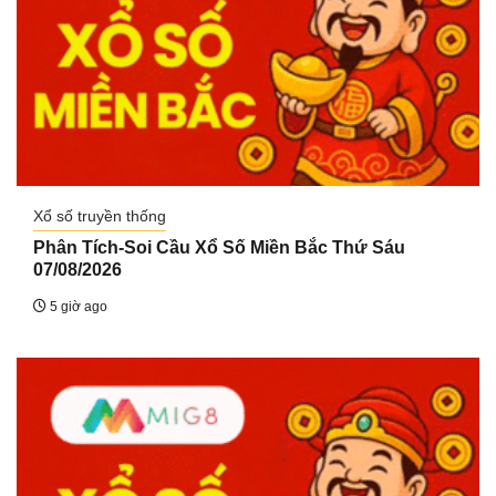
Xổ số truyền thống
Phân Tích-Soi Cầu Xổ Số Miền Bắc Thứ Sáu
07/08/2026
5 giờ ago