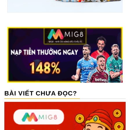
BÀI VIẾT CHƯA ĐỌC?