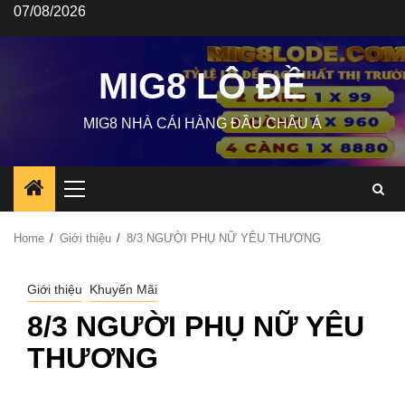
Skip
07/08/2026
to
content
MIG8 LÔ ĐỀ
MIG8 NHÀ CÁI HÀNG ĐẦU CHÂU Á
Primary
Menu
Home
Giới thiệu
8/3 NGƯỜI PHỤ NỮ YÊU THƯƠNG
Giới thiệu
Khuyến Mãi
8/3 NGƯỜI PHỤ NỮ YÊU
THƯƠNG