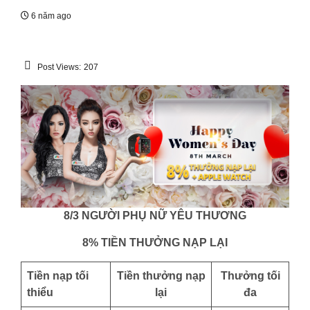
6 năm ago
Post Views:
207
8/3 NGƯỜI PHỤ NỮ YÊU THƯƠNG
8% TIỀN THƯỞNG NẠP LẠI
Tiền nạp tối
Tiền thưởng nạp
Thưởng tối
thiểu
lại
đa