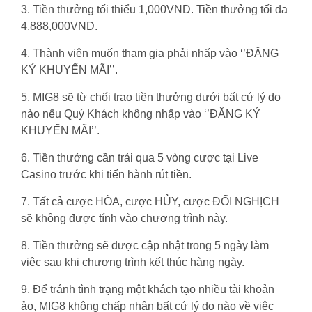
3. Tiền thưởng tối thiểu 1,000VND. Tiền thưởng tối đa
4,888,000VND.
4. Thành viên muốn tham gia phải nhấp vào ‘’ĐĂNG
KÝ KHUYẾN MÃI’’.
5. MIG8 sẽ từ chối trao tiền thưởng dưới bất cứ lý do
nào nếu Quý Khách không nhấp vào ‘’ĐĂNG KÝ
KHUYẾN MÃI’’.
6. Tiền thưởng cần trải qua 5 vòng cược tại Live
Casino trước khi tiến hành rút tiền.
7. Tất cả cược HÒA, cược HỦY, cược ĐỐI NGHỊCH
sẽ không được tính vào chương trình này.
8. Tiền thưởng sẽ được cập nhật trong 5 ngày làm
việc sau khi chương trình kết thúc hàng ngày.
9. Để tránh tình trạng một khách tạo nhiều tài khoản
ảo, MIG8 không chấp nhận bất cứ lý do nào về việc