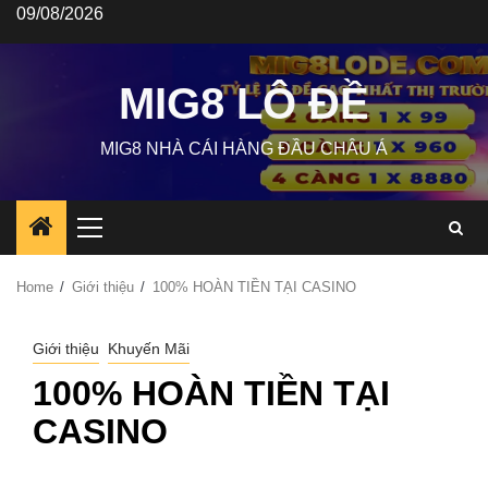
Skip
09/08/2026
to
content
MIG8 LÔ ĐỀ
MIG8 NHÀ CÁI HÀNG ĐẦU CHÂU Á
Primary
Menu
Home
Giới thiệu
100% HOÀN TIỀN TẠI CASINO
Giới thiệu
Khuyến Mãi
100% HOÀN TIỀN TẠI
CASINO