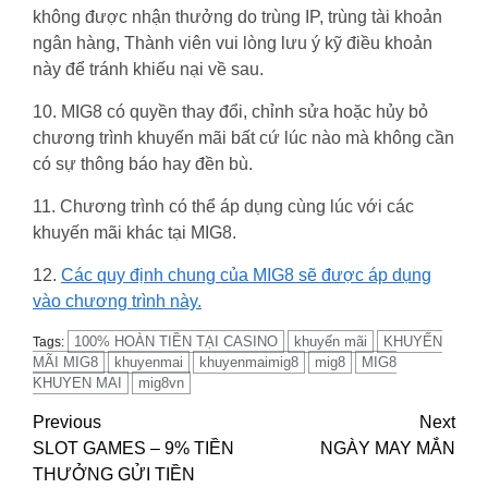
không được nhận thưởng do trùng IP, trùng tài khoản
ngân hàng, Thành viên vui lòng lưu ý kỹ điều khoản
này để tránh khiếu nại về sau.
10. MIG8 có quyền thay đổi, chỉnh sửa hoặc hủy bỏ
chương trình khuyến mãi bất cứ lúc nào mà không cần
có sự thông báo hay đền bù.
11. Chương trình có thể áp dụng cùng lúc với các
khuyến mãi khác tại MIG8.
12.
Các quy định chung của MIG8 sẽ được áp dụng
vào chương trình này.
100% HOÀN TIỀN TẠI CASINO
khuyến mãi
KHUYẾN
Tags:
MÃI MIG8
khuyenmai
khuyenmaimig8
mig8
MIG8
KHUYEN MAI
mig8vn
Continue
Previous
Next
SLOT GAMES – 9% TIỀN
NGÀY MAY MẮN
Reading
THƯỞNG GỬI TIỀN