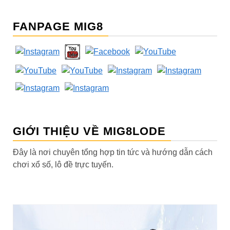
FANPAGE MIG8
GIỚI THIỆU VỀ MIG8LODE
Đây là nơi chuyên tổng hợp tin tức và hướng dẫn cách
chơi xổ số, lô đề trực tuyến.